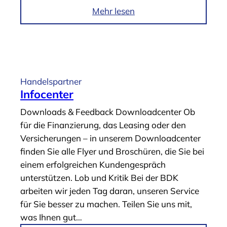
r
i
Mehr lesen
t
m
n
A
e
r
r
t
“
i
Handelspartner
k
Infocenter
e
Downloads & Feedback Downloadcenter Ob
l
für die Finanzierung, das Leasing oder den
„
Versicherungen – in unserem Downloadcenter
G
finden Sie alle Flyer und Broschüren, die Sie bei
A
einem erfolgreichen Kundengespräch
P
unterstützen. Lob und Kritik Bei der BDK
-
arbeiten wir jeden Tag daran, unseren Service
D
für Sie besser zu machen. Teilen Sie uns mit,
e
was Ihnen gut…
c