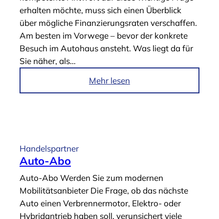
K
erhalten möchte, muss sich einen Überblick
N
über mögliche Finanzierungsraten verschaffen.
e
Am besten im Vorwege – bevor der konkrete
u
Besuch im Autohaus ansteht. Was liegt da für
w
Sie näher, als…
a
g
i
Mehr lesen
e
m
n
A
k
r
o
t
n
i
Handelspartner
f
k
Auto-Abo
i
e
Auto-Abo Werden Sie zum modernen
g
l
Mobilitätsanbieter Die Frage, ob das nächste
u
„
Auto einen Verbrennermotor, Elektro- oder
r
B
Hybridantrieb haben soll, verunsichert viele
a