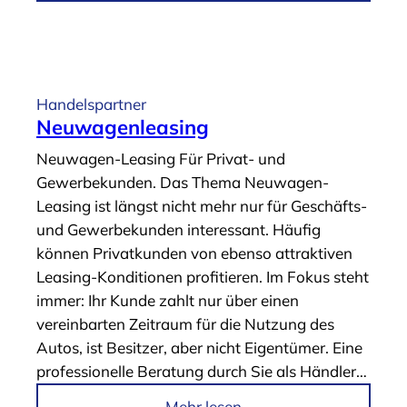
m
g
A
e
r
n
t
“
i
Handelspartner
k
Neuwagenleasing
e
Neuwagen-Leasing Für Privat- und
l
Gewerbekunden. Das Thema Neuwagen-
„
Leasing ist längst nicht mehr nur für Geschäfts-
J
und Gewerbekunden interessant. Häufig
u
können Privatkunden von ebenso attraktiven
n
Leasing-Konditionen profitieren. Im Fokus steht
g
immer: Ihr Kunde zahlt nur über einen
w
vereinbarten Zeitraum für die Nutzung des
a
Autos, ist Besitzer, aber nicht Eigentümer. Eine
g
professionelle Beratung durch Sie als Händler…
e
n
i
Mehr lesen