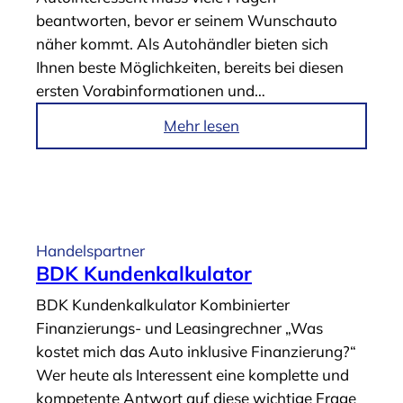
e
beantworten, bevor er seinem Wunschauto
i
b
näher kommt. Als Autohändler bieten sich
o
s
Ihnen beste Möglichkeiten, bereits bei diesen
n
e
ersten Vorabinformationen und…
s
r
s
v
i
Mehr lesen
y
i
m
s
c
A
t
e
r
e
“
t
m
i
Handelspartner
“
k
BDK Kundenkalkulator
e
BDK Kundenkalkulator Kombinierter
l
Finanzierungs- und Leasingrechner „Was
„
kostet mich das Auto inklusive Finanzierung?“
B
Wer heute als Interessent eine komplette und
D
kompetente Antwort auf diese wichtige Frage