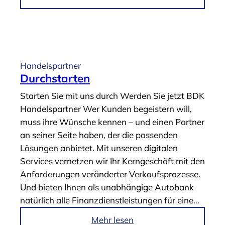
e
m
n
A
s
r
t
t
l
i
Handelspartner
e
k
Durchstarten
i
e
Starten Sie mit uns durch Werden Sie jetzt BDK
s
l
Handelspartner Wer Kunden begeistern will,
t
„
muss ihre Wünsche kennen – und einen Partner
e
D
an seiner Seite haben, der die passenden
r
i
Lösungen anbietet. Mit unseren digitalen
“
g
Services vernetzen wir Ihr Kerngeschäft mit den
i
Anforderungen veränderter Verkaufsprozesse.
t
Und bieten Ihnen als unabhängige Autobank
a
natürlich alle Finanzdienstleistungen für eine…
l
e
i
Mehr lesen