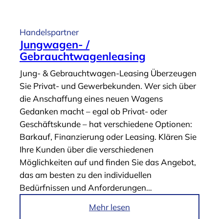
r
t
i
Handelspartner
k
Jungwagen- /
e
Gebrauchtwagenleasing
l
Jung- & Gebrauchtwagen-Leasing Überzeugen
„
Sie Privat- und Gewerbekunden. Wer sich über
V
die Anschaffung eines neuen Wagens
e
Gedanken macht – egal ob Privat- oder
r
Geschäftskunde – hat verschiedene Optionen:
s
Barkauf, Finanzierung oder Leasing. Klären Sie
i
Ihre Kunden über die verschiedenen
c
Möglichkeiten auf und finden Sie das Angebot,
h
das am besten zu den individuellen
e
Bedürfnissen und Anforderungen…
r
u
i
Mehr lesen
n