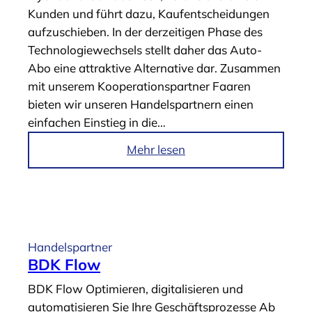
D
Kunden ­und führt dazu, Kaufentscheidungen
t
K
aufzuschieben. In der derzeitigen Phase des
o
K
Technologiewechsels stellt daher das Auto-
r
u
Abo eine attraktive Alternative dar. Zusammen
“
n
mit unserem Kooperationspartner Faaren
d
bieten wir unseren Handelspartnern einen
e
einfachen Einstieg in die…
n
k
i
Mehr lesen
a
m
l
A
k
r
u
t
l
i
Handelspartner
a
k
BDK Flow
t
e
BDK Flow Optimieren, digitalisieren und
o
l
automatisieren Sie Ihre Geschäftsprozesse Ab
r
„