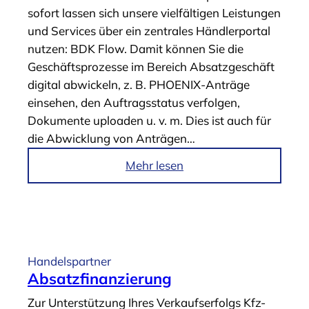
sofort lassen sich unsere vielfältigen Leistungen
“
A
und Services über ein zentrales Händlerportal
u
nutzen: BDK Flow. Damit können Sie die
t
Geschäftsprozesse im Bereich Absatzgeschäft
o
digital abwickeln, z. B. PHOENIX-Anträge
-
einsehen, den Auftragsstatus verfolgen,
A
Dokumente uploaden u. v. m. Dies ist auch für
b
die Abwicklung von Anträgen…
o
“
i
Mehr lesen
m
A
r
t
i
Handelspartner
k
Absatzfinanzierung
e
Zur Unterstützung Ihres Verkaufserfolgs Kfz-
l