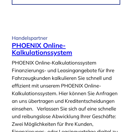
r
m
F
A
i
r
n
t
a
i
Handelspartner
n
k
PHOENIX Online-
z
e
Kalkulationssystem
i
l
PHOENIX Online-Kalkulationssystem
e
„
Finanzierungs- und Leasingangebote für Ihre
r
D
Fahrzeugkunden kalkulieren Sie schnell und
u
u
effizient mit unserem PHOENIX Online-
n
r
Kalkulationssystem. Hier können Sie Anfragen
g
c
an uns übertragen und Kreditentscheidungen
s
h
einsehen. Verlassen Sie sich auf eine schnelle
a
s
und reibungslose Abwicklung Ihrer Geschäfte:
n
t
Zwei Möglichkeiten für Ihre Kunden,
t
a
Finanzierungs- oder Leasingverträge digital zu