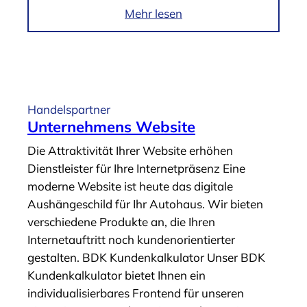
k
i
Mehr lesen
u
m
n
A
g
r
“
t
i
Handelspartner
k
Unternehmens Website
e
Die Attraktivität Ihrer Website erhöhen
l
Dienstleister für Ihre Internetpräsenz Eine
„
moderne Website ist heute das digitale
I
Aushängeschild für Ihr Autohaus. Wir bieten
n
verschiedene Produkte an, die Ihren
f
Internetauftritt noch kundenorientierter
o
gestalten. BDK Kundenkalkulator Unser BDK
c
Kundenkalkulator bietet Ihnen ein
e
individualisierbares Frontend für unseren
n