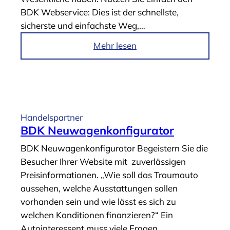
N
BDK Webservice: Dies ist der schnellste,
I
sicherste und einfachste Weg,…
X
O
i
Mehr lesen
n
m
l
A
i
r
n
t
e
i
Handelspartner
-
k
BDK Neuwagenkonfigurator
K
e
BDK Neuwagenkonfigurator Begeistern Sie die
a
l
Besucher Ihrer Website mit zuverlässigen
l
„
Preisinformationen. „Wie soll das Traumauto
k
B
aussehen, welche Ausstattungen sollen
u
D
vorhanden sein und wie lässt es sich zu
l
K
welchen Konditionen finanzieren?“ Ein
a
W
Autointeressent muss viele Fragen
t