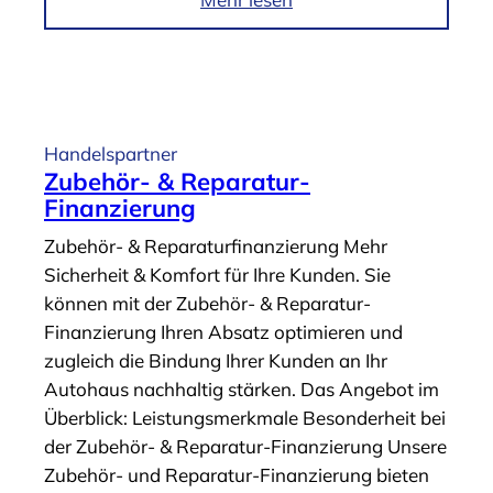
-
m
/
A
G
r
e
t
b
i
Handelspartner
r
k
Zubehör- & Reparatur-
a
e
Finanzierung
u
l
Zubehör- & Reparaturfinanzierung Mehr
c
„
Sicherheit & Komfort für Ihre Kunden. Sie
h
N
können mit der Zubehör- & Reparatur-
t
e
Finanzierung Ihren Absatz optimieren und
w
u
zugleich die Bindung Ihrer Kunden an Ihr
a
w
Autohaus nachhaltig stärken. Das Angebot im
g
a
Überblick: Leistungsmerkmale Besonderheit bei
e
g
der Zubehör- & Reparatur-Finanzierung Unsere
n
e
Zubehör- und Reparatur-Finanzierung bieten
l
n