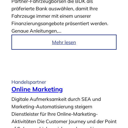
Partner-Fahrzeugbörsen die BDK als
r
präferierte Bank auswählen, damit Ihre
n
Fahrzeuge immer mit einem unserer
e
Finanzierungsangebote präsentiert werden.
h
Genaue Anleitungen,…
m
e
i
Mehr lesen
n
m
s
A
W
r
e
t
b
i
Handelspartner
s
k
Online Marketing
i
e
Digitale Aufmerksamkeit durch SEA und
t
l
Marketing-Automatisierung steigern
e
„
Dienstleister für Ihre Online-Marketing-
“
P
Aktivitäten Die Customer Journey und der Point
a