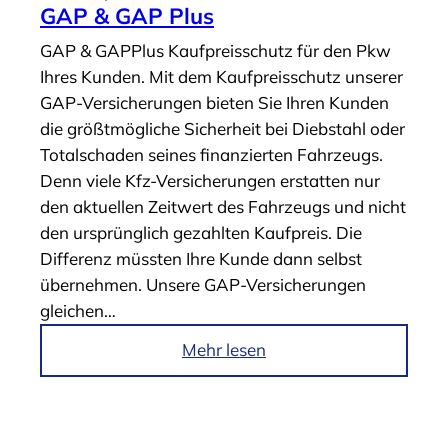
k
GAP & GAP Plus
e
GAP & GAPPlus Kaufpreisschutz für den Pkw
l
Ihres Kunden. Mit dem Kaufpreisschutz unserer
„
GAP-Versicherungen bieten Sie Ihren Kunden
R
die größtmögliche Sicherheit bei Diebstahl oder
S
Totalschaden seines finanzierten Fahrzeugs.
V
Denn viele Kfz-Versicherungen erstatten nur
&
den aktuellen Zeitwert des Fahrzeugs und nicht
R
den ursprünglich gezahlten Kaufpreis. Die
S
Differenz müssten Ihre Kunde dann selbst
V
übernehmen. Unsere GAP-Versicherungen
P
gleichen…
l
u
i
Mehr lesen
s
m
“
A
r