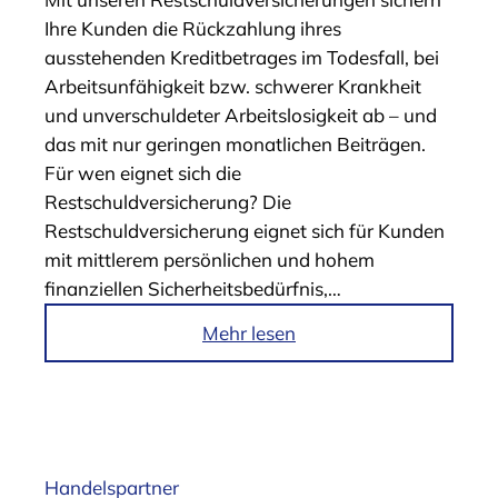
„
Ihre Kunden die Rückzahlung ihres
B
ausstehenden Kreditbetrages im Todesfall, bei
D
Arbeits­unfähigkeit bzw. schwerer Krankheit
K
und unverschuldeter Arbeitslosigkeit ab – und
L
das mit nur geringen monatlichen Beiträgen.
e
Für wen eignet sich die
a
Restschuldversicherung? Die
d
Restschuldversicherung eignet sich für Kunden
s
mit mittlerem persönlichen und hohem
e
finanziellen Sicherheitsbedürfnis,…
r
v
i
Mehr lesen
i
m
c
A
e
r
“
t
i
Handelspartner