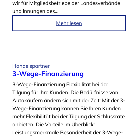
wir für Mitgliedsbetriebe der Landesverbände
e
l
und Innungen des…
a
e
s
a
i
Mehr lesen
i
s
m
n
i
A
g
n
r
“
g
t
“
i
Handelspartner
k
3-Wege-Finanzierung
e
3-Wege-Finanzierung Flexibilität bei der
l
Tilgung für Ihre Kunden. Die Bedürfnisse von
„
Autokäufern ändern sich mit der Zeit: Mit der 3-
Z
Wege-Finanzierung können Sie Ihren Kunden
u
mehr Flexibilität bei der Tilgung der Schlussrate
b
anbieten. Die Vorteile im Überblick:
e
Leistungsmerkmale Besonderheit der 3-Wege-
h