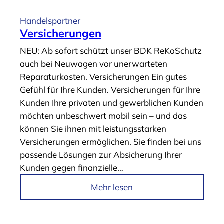
t
i
Handelspartner
k
Versicherungen
e
NEU: Ab sofort schützt unser BDK ReKoSchutz
l
auch bei Neuwagen vor unerwarteten
„
Reparaturkosten. Versicherungen Ein gutes
G
Gefühl für Ihre Kunden. Versicherungen für Ihre
A
Kunden Ihre privaten und gewerblichen Kunden
P
möchten unbeschwert mobil sein – und das
&
können Sie ihnen mit leistungsstarken
G
Versicherungen ermöglichen. Sie finden bei uns
A
passende Lösungen zur Absicherung Ihrer
P
Kunden gegen finanzielle…
P
l
i
Mehr lesen
u
m
s
A
“