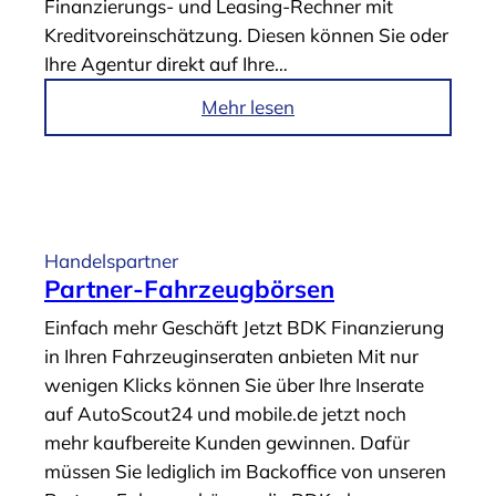
Finanzierungs- und Leasing-Rechner mit
t
Kreditvoreinschätzung. Diesen können Sie oder
e
Ihre Agentur direkt auf Ihre…
r
“
i
Mehr lesen
m
A
r
t
i
Handelspartner
k
Partner-Fahrzeugbörsen
e
Einfach mehr Geschäft Jetzt BDK Finanzierung
l
in Ihren Fahrzeuginseraten anbieten Mit nur
„
wenigen Klicks können Sie über Ihre Inserate
U
auf AutoScout24 und mobile.de jetzt noch
n
mehr kaufbereite Kunden gewinnen. Dafür
t
müssen Sie lediglich im Backoffice von unseren
e