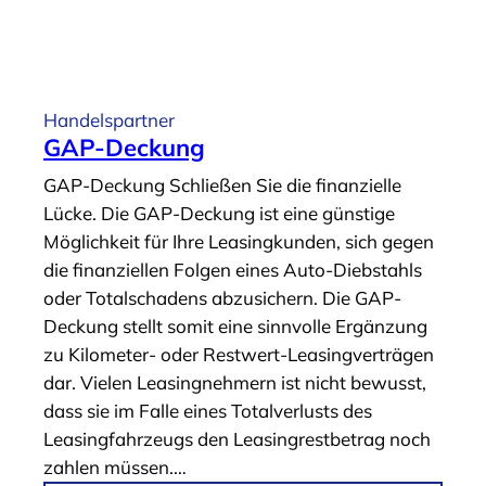
i
A
e
r
r
t
u
i
Handelspartner
n
k
GAP-Deckung
g
e
GAP-Deckung Schließen Sie die finanzielle
“
l
Lücke. Die GAP-Deckung ist eine günstige
„
Möglichkeit für Ihre Leasingkunden, sich gegen
H
die finanziellen Folgen eines Auto-Diebstahls
a
oder Totalschadens abzusichern. Die GAP-
n
Deckung stellt somit eine sinnvolle Ergänzung
d
zu Kilometer- oder Restwert-Leasingverträgen
e
dar. Vielen Leasingnehmern ist nicht bewusst,
l
dass sie im Falle eines Totalverlusts des
s
Leasingfahrzeugs den Leasingrestbetrag noch
p
zahlen müssen.…
a