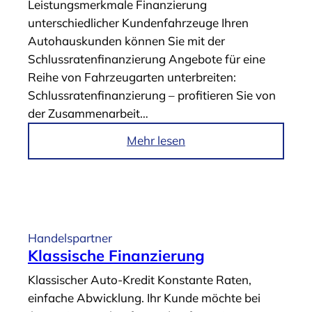
Leistungsmerkmale Finanzierung
a
g
unterschiedlicher Kundenfahrzeuge Ihren
n
e
Autohauskunden können Sie mit der
z
-
Schlussratenfinanzierung Angebote für eine
i
F
Reihe von Fahrzeugarten unterbreiten:
e
i
Schlussratenfinanzierung – profitieren Sie von
r
n
der Zusammenarbeit…
u
a
n
n
i
Mehr lesen
g
z
m
“
i
A
e
r
r
t
u
i
Handelspartner
n
k
Klassische Finanzierung
g
e
Klassischer Auto-Kredit Konstante Raten,
“
l
einfache Abwicklung. Ihr Kunde möchte bei
„