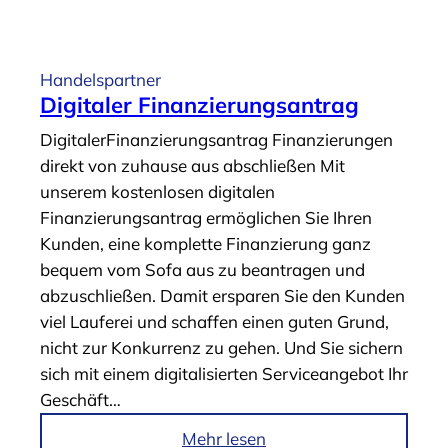
v
r
i
t
c
i
Handelspartner
e
k
Digitaler Finanzierungsantrag
s
e
DigitalerFinanzierungsantrag Finanzierungen
“
l
direkt von zuhause aus abschließen Mit
„
unserem kostenlosen digitalen
D
Finanzierungsantrag ermöglichen Sie Ihren
i
Kunden, eine komplette Finanzierung ganz
g
bequem vom Sofa aus zu beantragen und
i
abzuschließen. Damit ersparen Sie den Kunden
t
viel Lauferei und schaffen einen guten Grund,
a
nicht zur Konkurrenz zu gehen. Und Sie sichern
l
sich mit einem digitalisierten Serviceangebot Ihr
e
Geschäft…
D
i
i
Mehr lesen