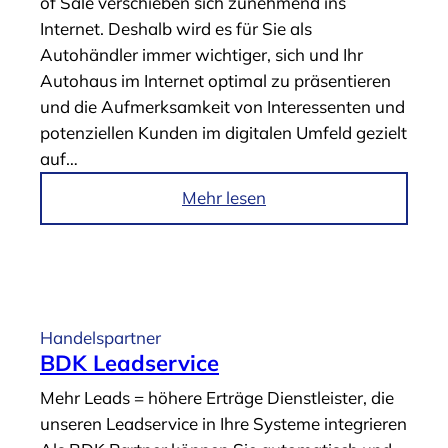
of Sale verschieben sich zunehmend ins
r
Internet. Deshalb wird es für Sie als
t
Autohändler immer wichtiger, sich und Ihr
n
Autohaus im Internet optimal zu präsentieren
e
und die Aufmerksamkeit von Interessenten und
r
potenziellen Kunden im digitalen Umfeld gezielt
-
auf…
F
a
i
Mehr lesen
h
m
r
A
z
r
e
t
u
i
Handelspartner
g
k
BDK Leadservice
b
e
Mehr Leads = höhere Erträge Dienstleister, die
ö
l
unseren Leadservice in Ihre Systeme integrieren
r
„