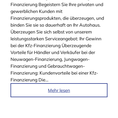
Finanzierung Begeistern Sie Ihre privaten und
„
gewerblichen Kunden mit
B
Finanzierungsprodukten, die überzeugen, und
D
binden Sie sie so dauerhaft an Ihr Autohaus.
K
Überzeugen Sie sich selbst von unserem
F
leistungsstarken Serviceangebot: Ihr Gewinn
l
bei der Kfz-Finanzierung Überzeugende
o
Vorteile für Händler und Verkäufer bei der
w
Neuwagen-Finanzierung, Jungwagen-
“
Finanzierung und Gebrauchtwagen-
Finanzierung: Kundenvorteile bei einer Kfz-
Finanzierung Die…
i
Mehr lesen
m
A
r
t