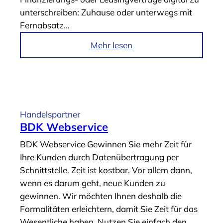
r
r
unterschreiben: Zuhause oder unterwegs mit
a
t
Fernabsatz…
g
e
“
n
i
Mehr lesen
“
m
A
r
t
i
Handelspartner
k
BDK Webservice
e
BDK Webservice Gewinnen Sie mehr Zeit für
l
Ihre Kunden durch Datenübertragung per
„
Schnittstelle. Zeit ist kostbar. Vor allem dann,
P
wenn es darum geht, neue Kunden zu
H
gewinnen. Wir möchten Ihnen deshalb die
O
Formalitäten erleichtern, damit Sie Zeit für das
E
Wesentliche haben. Nutzen Sie einfach den