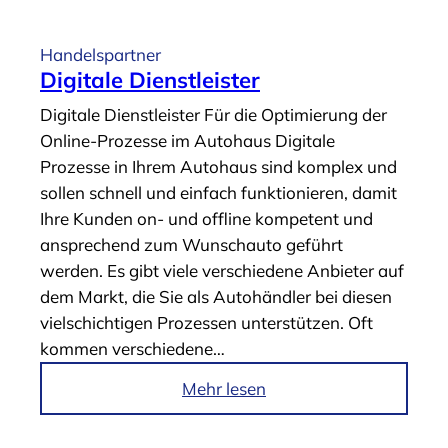
t
i
Handelspartner
k
Digitale Dienstleister
e
Digitale Dienstleister Für die Optimierung der
l
Online-Prozesse im Autohaus Digitale
„
Prozesse in Ihrem Autohaus sind komplex und
D
sollen schnell und einfach funktionieren, damit
i
Ihre Kunden on- und offline kompetent und
g
ansprechend zum Wunschauto geführt
i
werden. Es gibt viele verschiedene Anbieter auf
t
dem Markt, die Sie als Autohändler bei diesen
a
vielschichtigen Prozessen unterstützen. Oft
l
kommen verschiedene…
e
S
i
Mehr lesen
e
m
r
A