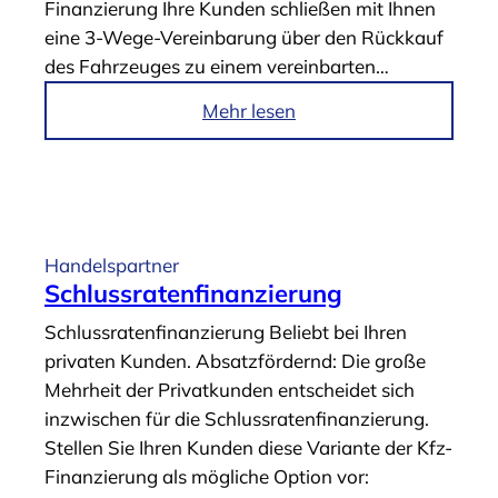
Finanzierung Ihre Kunden schließen mit Ihnen
ö
eine 3-Wege-Vereinbarung über den Rückkauf
r
des Fahrzeuges zu einem vereinbarten…
-
&
i
Mehr lesen
R
m
e
A
p
r
a
t
r
i
Handelspartner
a
k
Schlussratenfinanzierung
t
e
Schlussraten­finanzierung Beliebt bei Ihren
u
l
privaten Kunden. Absatzfördernd: Die große
r
„
Mehrheit der Privatkunden entscheidet sich
-
3
inzwischen für die Schlussratenfinanzierung.
F
-
Stellen Sie Ihren Kunden diese Variante der Kfz-
i
W
Finanzierung als mögliche Option vor:
n
e