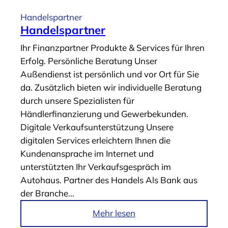
i
Handelspartner
k
Handelspartner
e
Ihr Finanzpartner Produkte & Services für Ihren
l
Erfolg. Persönliche Beratung Unser
„
Außendienst ist persönlich und vor Ort für Sie
A
da. Zusätzlich bieten wir individuelle Beratung
b
durch unsere Spezialisten für
s
Händlerfinanzierung und Gewerbekunden.
a
Digitale Verkaufsunterstützung Unsere
t
digitalen Services erleichtern Ihnen die
z
Kundenansprache im Internet und
f
unterstützten Ihr Verkaufsgespräch im
i
Autohaus. Partner des Handels Als Bank aus
n
der Branche…
a
n
i
Mehr lesen
z
m