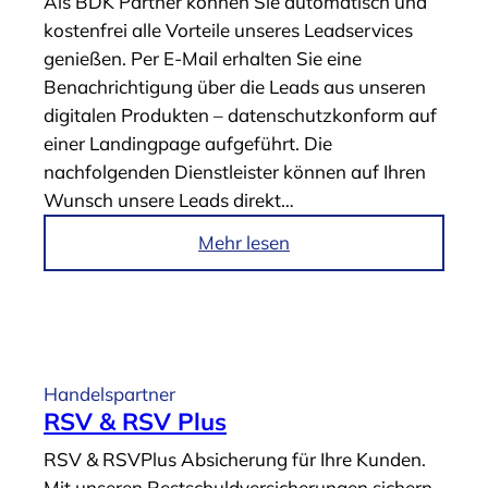
Als BDK Partner können Sie automatisch und
s
O
kostenfrei alle Vorteile unseres Leadservices
e
n
genießen. Per E-Mail erhalten Sie eine
n
l
Benachrichtigung über die Leads aus unseren
“
i
digitalen Produkten – datenschutzkonform auf
n
einer Landingpage aufgeführt. Die
e
nachfolgenden Dienstleister können auf Ihren
M
Wunsch unsere Leads direkt…
a
r
i
Mehr lesen
k
m
e
A
t
r
i
t
n
i
Handelspartner
g
k
RSV & RSV Plus
“
e
RSV & RSVPlus Absicherung für Ihre Kunden.
l
Mit unseren Restschuldversicherungen sichern