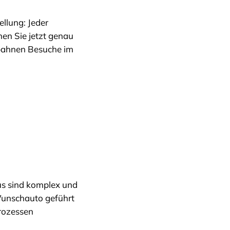
llung: Jeder
en Sie jetzt genau
, bahnen Besuche im
aus sind komplex und
Wunschauto geführt
Prozessen