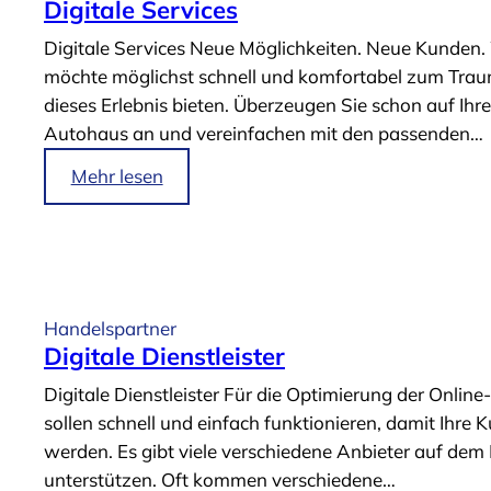
Digitale Services
Digitale Services Neue Möglichkeiten. Neue Kunden. 
möchte möglichst schnell und komfortabel zum Traum
dieses Erlebnis bieten. Überzeugen Sie schon auf Ih
Autohaus an und vereinfachen mit den passenden…
i
Mehr lesen
m
A
r
t
i
Handelspartner
k
Digitale Dienstleister
e
Digitale Dienstleister Für die Optimierung der Onli
l
sollen schnell und einfach funktionieren, damit Ih
„
werden. Es gibt viele verschiedene Anbieter auf dem 
D
unterstützen. Oft kommen verschiedene…
i