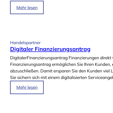
g
i
Mehr lesen
i
m
t
A
a
r
l
t
e
i
Handelspartner
S
k
Digitaler Finanzierungsantrag
e
e
DigitalerFinanzierungsantrag Finanzierungen direkt
r
l
Finanzierungsantrag ermöglichen Sie Ihren Kunden,
v
„
abzuschließen. Damit ersparen Sie den Kunden viel L
i
D
Sie sichern sich mit einem digitalisierten Serviceang
c
i
e
g
i
Mehr lesen
s
i
m
“
t
A
a
r
l