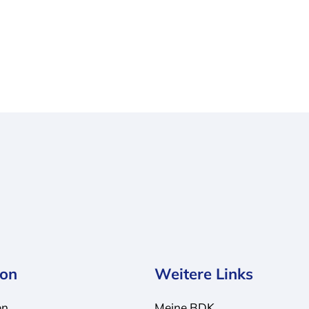
ion
Weitere Links
en
Meine BDK