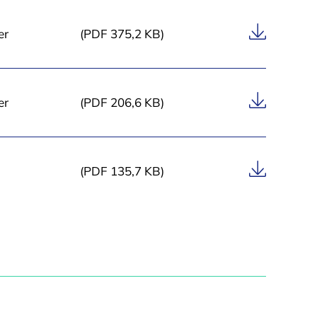
c
h
er
(PDF 375,2 KB)
„
V
e
r
er
(PDF 206,6 KB)
s
i
c
h
(PDF 135,7 KB)
e
r
u
n
g
“