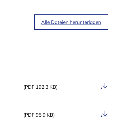
i
Alle Dateien
herunterladen
m
B
e
r
e
i
c
h
(PDF 192,3 KB)
„
L
e
a
(PDF 95,9 KB)
s
i