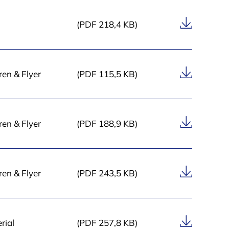
c
h
(PDF 218,4 KB)
„
F
i
n
en & Flyer
(PDF 115,5 KB)
a
n
z
i
en & Flyer
(PDF 188,9 KB)
e
r
u
en & Flyer
(PDF 243,5 KB)
n
g
“
rial
(PDF 257,8 KB)