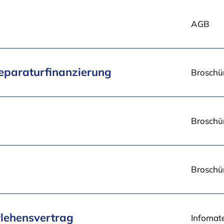
Dateityp
AGB
und -
Einzeldownload
größe
eparaturfinanzierung
Broschür
Broschür
Broschür
rlehensvertrag
Infomate