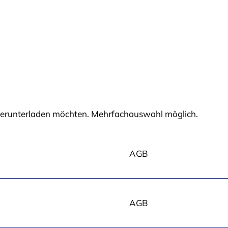
e herunterladen möchten. Mehrfachauswahl möglich.
Dateityp
AGB
und -
Einzeldownload
größe
AGB