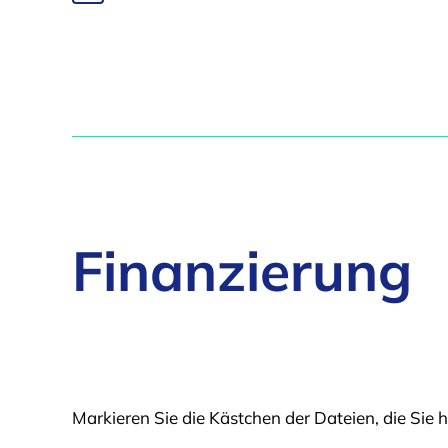
Datei
zur
„Flyer
Downloadliste
Leasing
hinzufügen
Zusatzprodukte“
zur
Downloadliste
hinzufügen
Finanzierung
Markieren Sie die Kästchen der Dateien, die Si