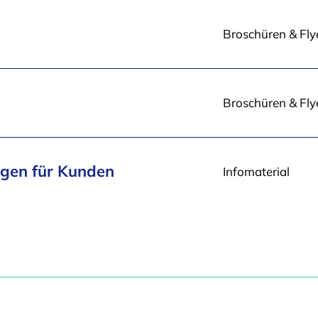
Dateityp
Broschüren & Fly
und -
Einzeldownload
größe
Broschüren & Fly
gen für Kunden
Infomaterial