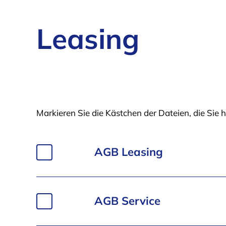
hinzufügen
Leasing
Markieren Sie die Kästchen der Dateien, die Si
AGB Leasing
Dateiauswahl
Name
Bereich
Datei
„AGB
Leasing“
AGB Service
zur
Datei
Downloadliste