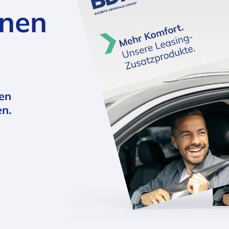
inen
den
n.