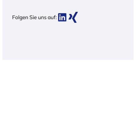
BDK bei LinkedIn
BDK bei Xing
Folgen Sie uns auf: