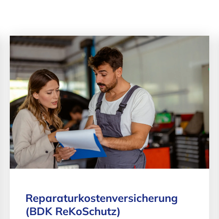
Reparatur­kosten­versicherung
(BDK ReKoSchutz)