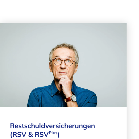
Restschuld­versicherungen
Plus
(RSV & RSV
)