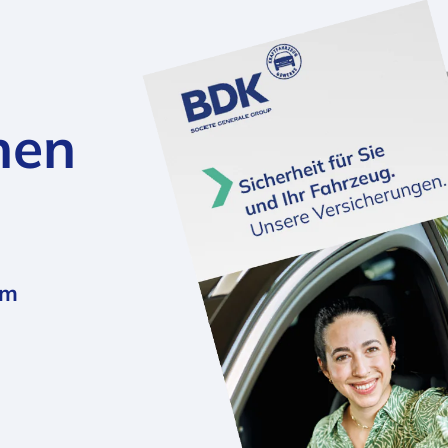
nen
em