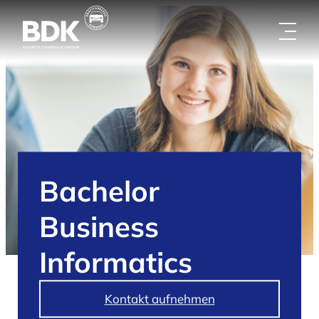
Zum
Inhalt
springen
Bachelor
Business
Informatics
Kontakt aufnehmen
/
Über uns
/
Karriere
/
Ausbildung / Duales
Studium
/
Business Informatics