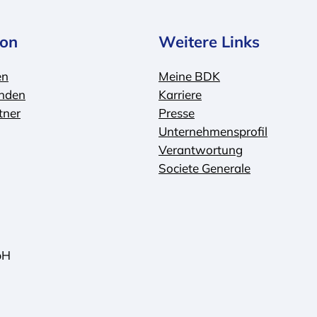
ion
Weitere Links
en
Meine BDK
nden
Karriere
tner
Presse
Unternehmensprofil
Verantwortung
Societe Generale
bH