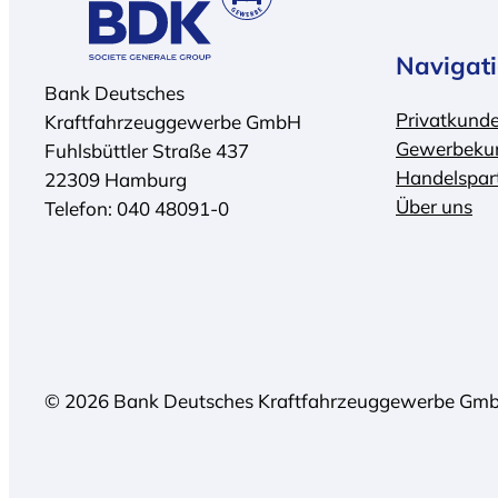
l
e
Navigat
n
Bank Deutsches
u
Privatkund
Kraftfahrzeuggewerbe GmbH
n
Gewerbeku
Fuhlsbüttler Straße 437
d
Handelspar
22309 Hamburg
F
Über uns
Telefon: 040 48091-0
a
k
t
e
n
“
© 2026 Bank Deutsches Kraftfahrzeuggewerbe Gm