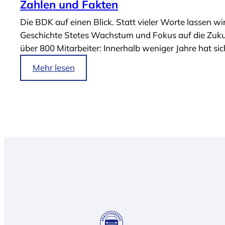
Zahlen und Fakten
Die BDK auf einen Blick. Statt vieler Worte lassen w
Geschichte Stetes Wachstum und Fokus auf die Zuku
über 800 Mitarbeiter: Innerhalb weniger Jahre hat 
i
Mehr lesen
m
A
r
t
i
k
e
l
„
Z
a
h