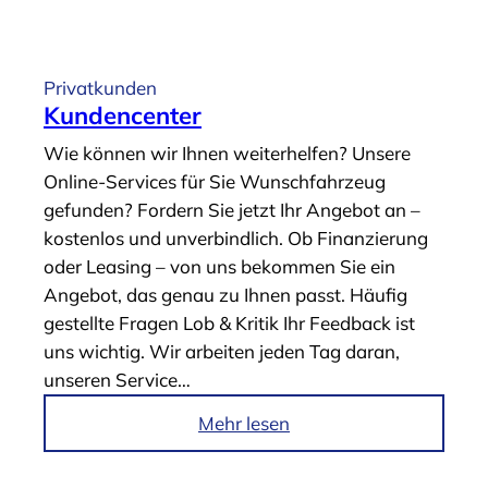
r
t
i
Privatkunden
k
Kundencenter
e
Wie können wir Ihnen weiterhelfen? Unsere
l
Online-Services für Sie Wunschfahrzeug
„
gefunden? Fordern Sie jetzt Ihr Angebot an –
A
kostenlos und unverbindlich. Ob Finanzierung
b
oder Leasing – von uns bekommen Sie ein
l
Angebot, das genau zu Ihnen passt. Häufig
ö
gestellte Fragen Lob & Kritik Ihr Feedback ist
s
uns wichtig. Wir arbeiten jeden Tag daran,
e
unseren Service…
s
u
i
Mehr lesen
m
m
m
A