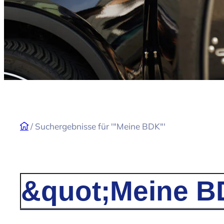
/
Suchergebnisse für '"Meine BDK"'