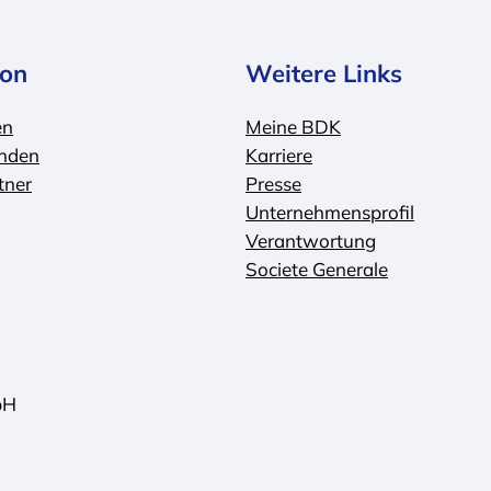
ion
Weitere Links
en
Meine BDK
nden
Karriere
tner
Presse
Unternehmensprofil
Verantwortung
Societe Generale
bH