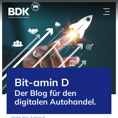
Zum
Inhalt
springen
Bit-amin D
Der Blog für den
digitalen Autohandel.
/
Handelspartner
/
Blog
/
Vor dem Verkauf
steht der Ankauf