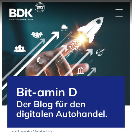
Zum
Inhalt
springen
Bit-amin D
Der Blog für den
digitalen Autohandel.
/
Handelspartner
/
Blog
/
Schnelle Suche,
optimale Website