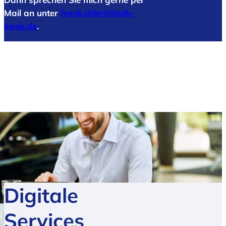
Mail an unter
frank.ehlert@bdk-
bank.de
.
Digitale
Services