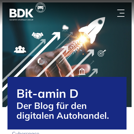
Zum
Inhalt
springen
Bit-amin D
Der Blog für den
digitalen Autohandel.
/
Handelspartner
/
Blog
/
Safety first im
Cyberspace