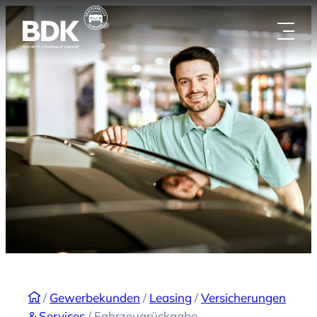
Zum
Inhalt
springen
/
Gewerbekunden
/
Leasing
/
Versicherungen
& Services
/
Fahrzeugrückgabe