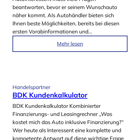
e
beantworten, bevor er seinem Wunschauto
i
b
näher kommt. Als Autohändler bieten sich
o
s
Ihnen beste Möglichkeiten, bereits bei diesen
n
e
ersten Vorabinformationen und…
s
r
s
v
i
Mehr lesen
y
i
m
s
c
A
t
e
r
e
“
t
m
i
Handelspartner
“
k
BDK Kundenkalkulator
e
BDK Kundenkalkulator Kombinierter
l
Finanzierungs- und Leasingrechner „Was
„
kostet mich das Auto inklusive Finanzierung?“
B
Wer heute als Interessent eine komplette und
D
kompetente Antwort auf diese wichtige Frage