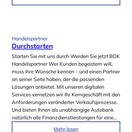
e
m
n
A
s
r
t
t
l
i
Handelspartner
e
k
Durchstarten
i
e
Starten Sie mit uns durch Werden Sie jetzt BDK
s
l
Handelspartner Wer Kunden begeistern will,
t
„
muss ihre Wünsche kennen – und einen Partner
e
D
an seiner Seite haben, der die passenden
r
i
Lösungen anbietet. Mit unseren digitalen
“
g
Services vernetzen wir Ihr Kerngeschäft mit den
i
Anforderungen veränderter Verkaufsprozesse.
t
Und bieten Ihnen als unabhängige Autobank
a
natürlich alle Finanzdienstleistungen für eine…
l
e
i
Mehr lesen