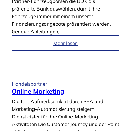
Partner-Fahrzeugbörsen die BDK als
r
präferierte Bank auswählen, damit Ihre
n
Fahrzeuge immer mit einem unserer
e
Finanzierungsangebote präsentiert werden.
h
Genaue Anleitungen,…
m
e
i
Mehr lesen
n
m
s
A
W
r
e
t
b
i
Handelspartner
s
k
Online Marketing
i
e
Digitale Aufmerksamkeit durch SEA und
t
l
Marketing-Automatisierung steigern
e
„
Dienstleister für Ihre Online-Marketing-
“
P
Aktivitäten Die Customer Journey und der Point
a