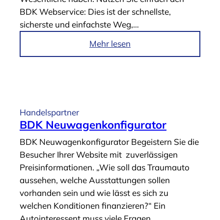
N
BDK Webservice: Dies ist der schnellste,
I
sicherste und einfachste Weg,…
X
O
i
Mehr lesen
n
m
l
A
i
r
n
t
e
i
Handelspartner
-
k
BDK Neuwagenkonfigurator
K
e
BDK Neuwagenkonfigurator Begeistern Sie die
a
l
Besucher Ihrer Website mit zuverlässigen
l
„
Preisinformationen. „Wie soll das Traumauto
k
B
aussehen, welche Ausstattungen sollen
u
D
vorhanden sein und wie lässt es sich zu
l
K
welchen Konditionen finanzieren?“ Ein
a
W
Autointeressent muss viele Fragen
t