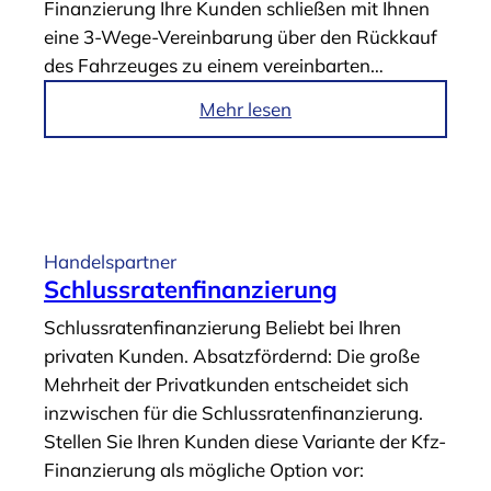
Finanzierung Ihre Kunden schließen mit Ihnen
ö
eine 3-Wege-Vereinbarung über den Rückkauf
r
des Fahrzeuges zu einem vereinbarten…
-
&
i
Mehr lesen
R
m
e
A
p
r
a
t
r
i
Handelspartner
a
k
Schlussratenfinanzierung
t
e
Schlussraten­finanzierung Beliebt bei Ihren
u
l
privaten Kunden. Absatzfördernd: Die große
r
„
Mehrheit der Privatkunden entscheidet sich
-
3
inzwischen für die Schlussratenfinanzierung.
F
-
Stellen Sie Ihren Kunden diese Variante der Kfz-
i
W
Finanzierung als mögliche Option vor:
n
e