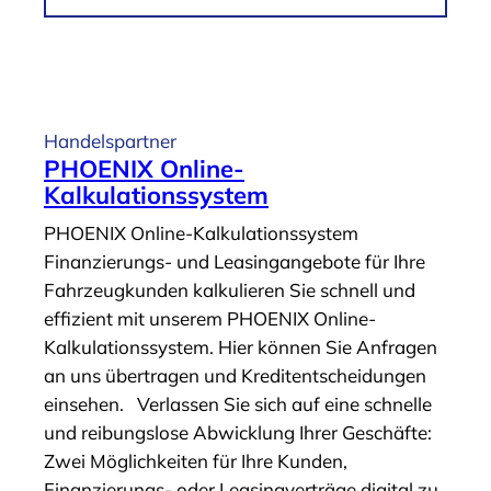
r
m
F
A
i
r
n
t
a
i
Handelspartner
n
k
PHOENIX Online-
z
e
Kalkulationssystem
i
l
PHOENIX Online-Kalkulationssystem
e
„
Finanzierungs- und Leasingangebote für Ihre
r
D
Fahrzeugkunden kalkulieren Sie schnell und
u
u
effizient mit unserem PHOENIX Online-
n
r
Kalkulationssystem. Hier können Sie Anfragen
g
c
an uns übertragen und Kreditentscheidungen
s
h
einsehen. Verlassen Sie sich auf eine schnelle
a
s
und reibungslose Abwicklung Ihrer Geschäfte:
n
t
Zwei Möglichkeiten für Ihre Kunden,
t
a
Finanzierungs- oder Leasingverträge digital zu