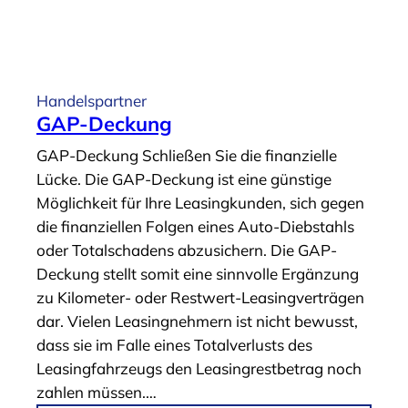
i
A
e
r
r
t
u
i
Handelspartner
n
k
GAP-Deckung
g
e
GAP-Deckung Schließen Sie die finanzielle
“
l
Lücke. Die GAP-Deckung ist eine günstige
„
Möglichkeit für Ihre Leasingkunden, sich gegen
H
die finanziellen Folgen eines Auto-Diebstahls
a
oder Totalschadens abzusichern. Die GAP-
n
Deckung stellt somit eine sinnvolle Ergänzung
d
zu Kilometer- oder Restwert-Leasingverträgen
e
dar. Vielen Leasingnehmern ist nicht bewusst,
l
dass sie im Falle eines Totalverlusts des
s
Leasingfahrzeugs den Leasingrestbetrag noch
p
zahlen müssen.…
a