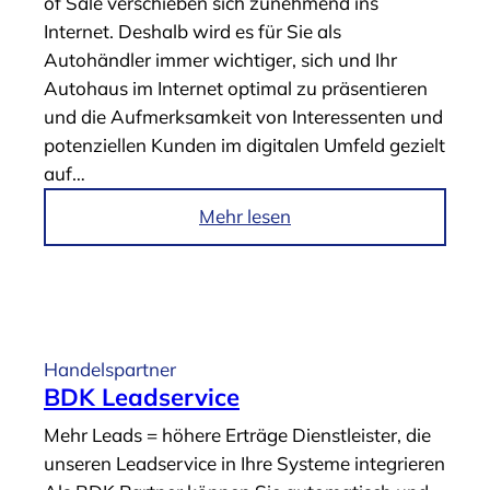
of Sale verschieben sich zunehmend ins
r
Internet. Deshalb wird es für Sie als
t
Autohändler immer wichtiger, sich und Ihr
n
Autohaus im Internet optimal zu präsentieren
e
und die Aufmerksamkeit von Interessenten und
r
potenziellen Kunden im digitalen Umfeld gezielt
-
auf…
F
a
i
Mehr lesen
h
m
r
A
z
r
e
t
u
i
Handelspartner
g
k
BDK Leadservice
b
e
Mehr Leads = höhere Erträge Dienstleister, die
ö
l
unseren Leadservice in Ihre Systeme integrieren
r
„