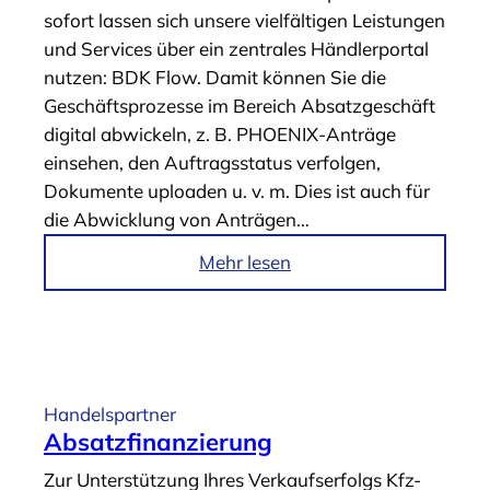
sofort lassen sich unsere vielfältigen Leistungen
“
A
und Services über ein zentrales Händlerportal
u
nutzen: BDK Flow. Damit können Sie die
t
Geschäftsprozesse im Bereich Absatzgeschäft
o
digital abwickeln, z. B. PHOENIX-Anträge
-
einsehen, den Auftragsstatus verfolgen,
A
Dokumente uploaden u. v. m. Dies ist auch für
b
die Abwicklung von Anträgen…
o
“
i
Mehr lesen
m
A
r
t
i
Handelspartner
k
Absatzfinanzierung
e
Zur Unterstützung Ihres Verkaufserfolgs Kfz-
l