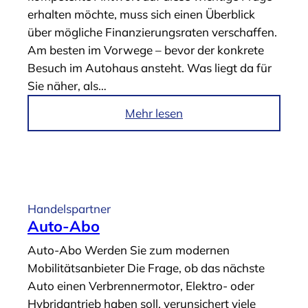
K
erhalten möchte, muss sich einen Überblick
N
über mögliche Finanzierungsraten verschaffen.
e
Am besten im Vorwege – bevor der konkrete
u
Besuch im Autohaus ansteht. Was liegt da für
w
Sie näher, als…
a
g
i
Mehr lesen
e
m
n
A
k
r
o
t
n
i
Handelspartner
f
k
Auto-Abo
i
e
Auto-Abo Werden Sie zum modernen
g
l
Mobilitätsanbieter Die Frage, ob das nächste
u
„
Auto einen Verbrennermotor, Elektro- oder
r
B
Hybridantrieb haben soll, verunsichert viele
a