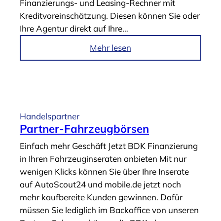
Finanzierungs- und Leasing-Rechner mit
t
Kreditvoreinschätzung. Diesen können Sie oder
e
Ihre Agentur direkt auf Ihre…
r
“
i
Mehr lesen
m
A
r
t
i
Handelspartner
k
Partner-Fahrzeugbörsen
e
Einfach mehr Geschäft Jetzt BDK Finanzierung
l
in Ihren Fahrzeuginseraten anbieten Mit nur
„
wenigen Klicks können Sie über Ihre Inserate
U
auf AutoScout24 und mobile.de jetzt noch
n
mehr kaufbereite Kunden gewinnen. Dafür
t
müssen Sie lediglich im Backoffice von unseren
e