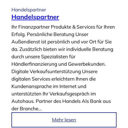
i
Handelspartner
k
Handelspartner
e
Ihr Finanzpartner Produkte & Services für Ihren
l
Erfolg. Persönliche Beratung Unser
„
Außendienst ist persönlich und vor Ort für Sie
A
da. Zusätzlich bieten wir individuelle Beratung
b
durch unsere Spezialisten für
s
Händlerfinanzierung und Gewerbekunden.
a
Digitale Verkaufsunterstützung Unsere
t
digitalen Services erleichtern Ihnen die
z
Kundenansprache im Internet und
f
unterstützten Ihr Verkaufsgespräch im
i
Autohaus. Partner des Handels Als Bank aus
n
der Branche…
a
n
i
Mehr lesen
z
m