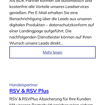
Als BDK Partner können Sie automatisch und
s
O
kostenfrei alle Vorteile unseres Leadservices
e
n
genießen. Per E-Mail erhalten Sie eine
n
l
Benachrichtigung über die Leads aus unseren
“
i
digitalen Produkten – datenschutzkonform auf
n
einer Landingpage aufgeführt. Die
e
nachfolgenden Dienstleister können auf Ihren
M
Wunsch unsere Leads direkt…
a
r
i
Mehr lesen
k
m
e
A
t
r
i
t
n
i
Handelspartner
g
k
RSV & RSV Plus
“
e
RSV & RSVPlus Absicherung für Ihre Kunden.
l
Mit unseren Restschuldversicherungen sichern