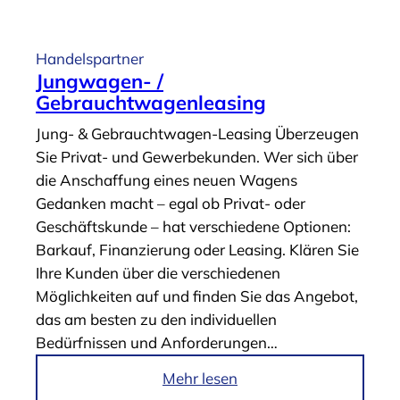
r
t
i
Handelspartner
k
Jungwagen- /
e
Gebrauchtwagenleasing
l
Jung- & Gebrauchtwagen-Leasing Überzeugen
„
Sie Privat- und Gewerbekunden. Wer sich über
V
die Anschaffung eines neuen Wagens
e
Gedanken macht – egal ob Privat- oder
r
Geschäftskunde – hat verschiedene Optionen:
s
Barkauf, Finanzierung oder Leasing. Klären Sie
i
Ihre Kunden über die verschiedenen
c
Möglichkeiten auf und finden Sie das Angebot,
h
das am besten zu den individuellen
e
Bedürfnissen und Anforderungen…
r
u
i
Mehr lesen
n