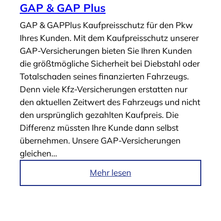
k
GAP & GAP Plus
e
GAP & GAPPlus Kaufpreisschutz für den Pkw
l
Ihres Kunden. Mit dem Kaufpreisschutz unserer
„
GAP-Versicherungen bieten Sie Ihren Kunden
R
die größtmögliche Sicherheit bei Diebstahl oder
S
Totalschaden seines finanzierten Fahrzeugs.
V
Denn viele Kfz-Versicherungen erstatten nur
&
den aktuellen Zeitwert des Fahrzeugs und nicht
R
den ursprünglich gezahlten Kaufpreis. Die
S
Differenz müssten Ihre Kunde dann selbst
V
übernehmen. Unsere GAP-Versicherungen
P
gleichen…
l
u
i
Mehr lesen
s
m
“
A
r