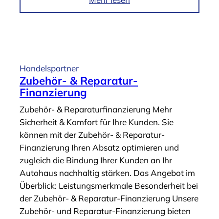
-
m
/
A
G
r
e
t
b
i
Handelspartner
r
k
Zubehör- & Reparatur-
a
e
Finanzierung
u
l
Zubehör- & Reparaturfinanzierung Mehr
c
„
Sicherheit & Komfort für Ihre Kunden. Sie
h
N
können mit der Zubehör- & Reparatur-
t
e
Finanzierung Ihren Absatz optimieren und
w
u
zugleich die Bindung Ihrer Kunden an Ihr
a
w
Autohaus nachhaltig stärken. Das Angebot im
g
a
Überblick: Leistungsmerkmale Besonderheit bei
e
g
der Zubehör- & Reparatur-Finanzierung Unsere
n
e
Zubehör- und Reparatur-Finanzierung bieten
l
n