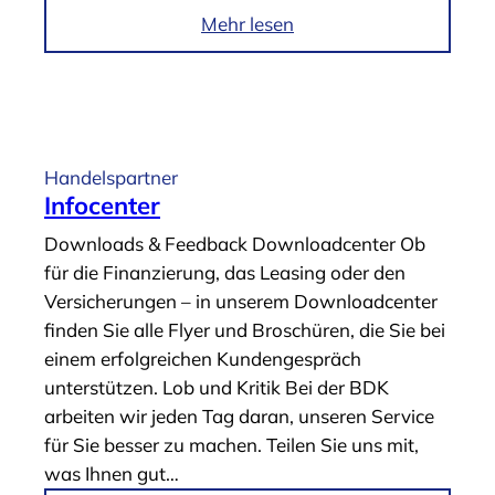
r
i
Mehr lesen
t
m
n
A
e
r
r
t
“
i
Handelspartner
k
Infocenter
e
Downloads & Feedback Downloadcenter Ob
l
für die Finanzierung, das Leasing oder den
„
Versicherungen – in unserem Downloadcenter
G
finden Sie alle Flyer und Broschüren, die Sie bei
A
einem erfolgreichen Kundengespräch
P
unterstützen. Lob und Kritik Bei der BDK
-
arbeiten wir jeden Tag daran, unseren Service
D
für Sie besser zu machen. Teilen Sie uns mit,
e
was Ihnen gut…
c