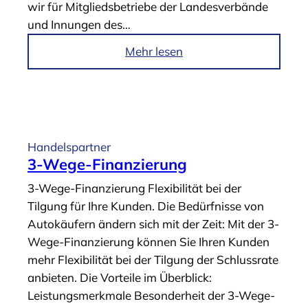
wir für Mitgliedsbetriebe der Landesverbände
e
l
und Innungen des…
a
e
s
a
i
Mehr lesen
i
s
m
n
i
A
g
n
r
“
g
t
“
i
Handelspartner
k
3-Wege-Finanzierung
e
3-Wege-Finanzierung Flexibilität bei der
l
Tilgung für Ihre Kunden. Die Bedürfnisse von
„
Autokäufern ändern sich mit der Zeit: Mit der 3-
Z
Wege-Finanzierung können Sie Ihren Kunden
u
mehr Flexibilität bei der Tilgung der Schlussrate
b
anbieten. Die Vorteile im Überblick:
e
Leistungsmerkmale Besonderheit der 3-Wege-
h