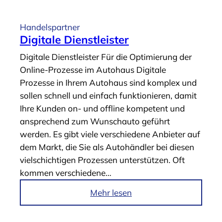
t
i
Handelspartner
k
Digitale Dienstleister
e
Digitale Dienstleister Für die Optimierung der
l
Online-Prozesse im Autohaus Digitale
„
Prozesse in Ihrem Autohaus sind komplex und
D
sollen schnell und einfach funktionieren, damit
i
Ihre Kunden on- und offline kompetent und
g
ansprechend zum Wunschauto geführt
i
werden. Es gibt viele verschiedene Anbieter auf
t
dem Markt, die Sie als Autohändler bei diesen
a
vielschichtigen Prozessen unterstützen. Oft
l
kommen verschiedene…
e
S
i
Mehr lesen
e
m
r
A