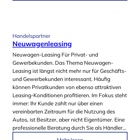
m
g
A
e
r
n
t
“
i
Handelspartner
k
Neuwagenleasing
e
Neuwagen-Leasing Für Privat- und
l
Gewerbekunden. Das Thema Neuwagen-
„
Leasing ist längst nicht mehr nur für Geschäfts-
J
und Gewerbekunden interessant. Häufig
u
können Privatkunden von ebenso attraktiven
n
Leasing-Konditionen profitieren. Im Fokus steht
g
immer: Ihr Kunde zahlt nur über einen
w
vereinbarten Zeitraum für die Nutzung des
a
Autos, ist Besitzer, aber nicht Eigentümer. Eine
g
professionelle Beratung durch Sie als Händler…
e
n
i
Mehr lesen