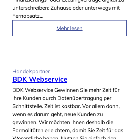
r
r
unterschreiben: Zuhause oder unterwegs mit
a
t
Fernabsatz…
g
e
“
n
i
Mehr lesen
“
m
A
r
t
i
Handelspartner
k
BDK Webservice
e
BDK Webservice Gewinnen Sie mehr Zeit für
l
Ihre Kunden durch Datenübertragung per
„
Schnittstelle. Zeit ist kostbar. Vor allem dann,
P
wenn es darum geht, neue Kunden zu
H
gewinnen. Wir möchten Ihnen deshalb die
O
Formalitäten erleichtern, damit Sie Zeit für das
E
Wesentliche haben. Nutzen Sie einfach den