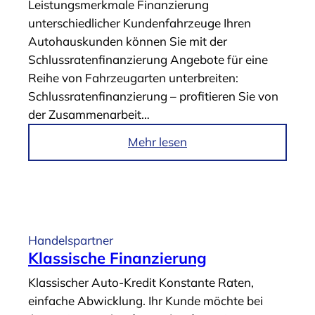
Leistungsmerkmale Finanzierung
a
g
unterschiedlicher Kundenfahrzeuge Ihren
n
e
Autohauskunden können Sie mit der
z
-
Schlussratenfinanzierung Angebote für eine
i
F
Reihe von Fahrzeugarten unterbreiten:
e
i
Schlussratenfinanzierung – profitieren Sie von
r
n
der Zusammenarbeit…
u
a
n
n
i
Mehr lesen
g
z
m
“
i
A
e
r
r
t
u
i
Handelspartner
n
k
Klassische Finanzierung
g
e
Klassischer Auto-Kredit Konstante Raten,
“
l
einfache Abwicklung. Ihr Kunde möchte bei
„