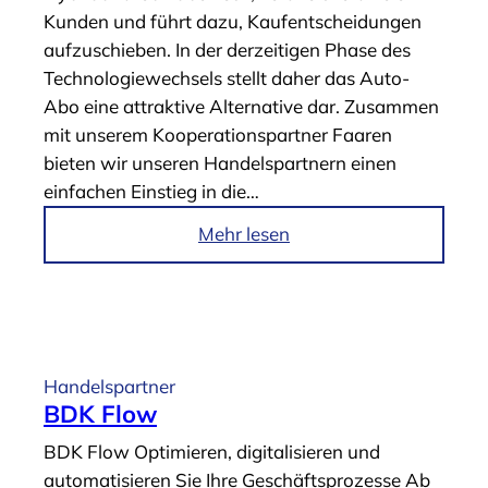
D
Kunden ­und führt dazu, Kaufentscheidungen
t
K
aufzuschieben. In der derzeitigen Phase des
o
K
Technologiewechsels stellt daher das Auto-
r
u
Abo eine attraktive Alternative dar. Zusammen
“
n
mit unserem Kooperationspartner Faaren
d
bieten wir unseren Handelspartnern einen
e
einfachen Einstieg in die…
n
k
i
Mehr lesen
a
m
l
A
k
r
u
t
l
i
Handelspartner
a
k
BDK Flow
t
e
BDK Flow Optimieren, digitalisieren und
o
l
automatisieren Sie Ihre Geschäftsprozesse Ab
r
„