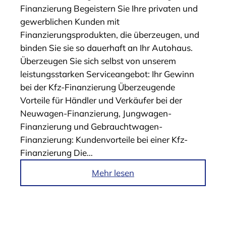
Finanzierung Begeistern Sie Ihre privaten und
„
gewerblichen Kunden mit
B
Finanzierungsprodukten, die überzeugen, und
D
binden Sie sie so dauerhaft an Ihr Autohaus.
K
Überzeugen Sie sich selbst von unserem
F
leistungsstarken Serviceangebot: Ihr Gewinn
l
bei der Kfz-Finanzierung Überzeugende
o
Vorteile für Händler und Verkäufer bei der
w
Neuwagen-Finanzierung, Jungwagen-
“
Finanzierung und Gebrauchtwagen-
Finanzierung: Kundenvorteile bei einer Kfz-
Finanzierung Die…
i
Mehr lesen
m
A
r
t