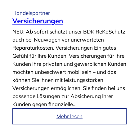
t
i
Handelspartner
k
Versicherungen
e
NEU: Ab sofort schützt unser BDK ReKoSchutz
l
auch bei Neuwagen vor unerwarteten
„
Reparaturkosten. Versicherungen Ein gutes
G
Gefühl für Ihre Kunden. Versicherungen für Ihre
A
Kunden Ihre privaten und gewerblichen Kunden
P
möchten unbeschwert mobil sein – und das
&
können Sie ihnen mit leistungsstarken
G
Versicherungen ermöglichen. Sie finden bei uns
A
passende Lösungen zur Absicherung Ihrer
P
Kunden gegen finanzielle…
P
l
i
Mehr lesen
u
m
s
A
“