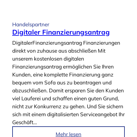
v
r
i
t
c
i
Handelspartner
e
k
Digitaler Finanzierungsantrag
s
e
DigitalerFinanzierungsantrag Finanzierungen
“
l
direkt von zuhause aus abschließen Mit
„
unserem kostenlosen digitalen
D
Finanzierungsantrag ermöglichen Sie Ihren
i
Kunden, eine komplette Finanzierung ganz
g
bequem vom Sofa aus zu beantragen und
i
abzuschließen. Damit ersparen Sie den Kunden
t
viel Lauferei und schaffen einen guten Grund,
a
nicht zur Konkurrenz zu gehen. Und Sie sichern
l
sich mit einem digitalisierten Serviceangebot Ihr
e
Geschäft…
D
i
i
Mehr lesen