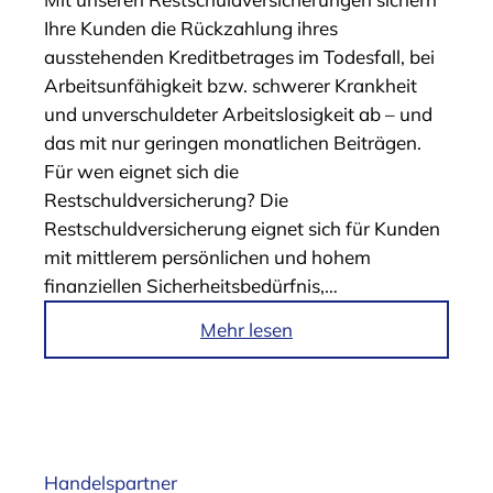
„
Ihre Kunden die Rückzahlung ihres
B
ausstehenden Kreditbetrages im Todesfall, bei
D
Arbeits­unfähigkeit bzw. schwerer Krankheit
K
und unverschuldeter Arbeitslosigkeit ab – und
L
das mit nur geringen monatlichen Beiträgen.
e
Für wen eignet sich die
a
Restschuldversicherung? Die
d
Restschuldversicherung eignet sich für Kunden
s
mit mittlerem persönlichen und hohem
e
finanziellen Sicherheitsbedürfnis,…
r
v
i
Mehr lesen
i
m
c
A
e
r
“
t
i
Handelspartner