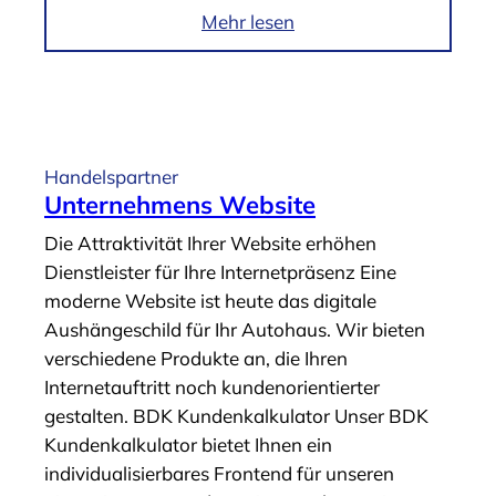
k
i
Mehr lesen
u
m
n
A
g
r
“
t
i
Handelspartner
k
Unternehmens Website
e
Die Attraktivität Ihrer Website erhöhen
l
Dienstleister für Ihre Internetpräsenz Eine
„
moderne Website ist heute das digitale
I
Aushängeschild für Ihr Autohaus. Wir bieten
n
verschiedene Produkte an, die Ihren
f
Internetauftritt noch kundenorientierter
o
gestalten. BDK Kundenkalkulator Unser BDK
c
Kundenkalkulator bietet Ihnen ein
e
individualisierbares Frontend für unseren
n