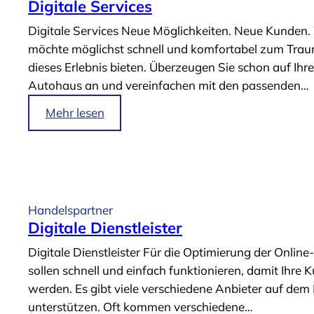
Digitale Services
Digitale Services Neue Möglichkeiten. Neue Kunden. 
möchte möglichst schnell und komfortabel zum Traum
dieses Erlebnis bieten. Überzeugen Sie schon auf Ih
Autohaus an und vereinfachen mit den passenden…
i
Mehr lesen
m
A
r
t
i
Handelspartner
k
Digitale Dienstleister
e
Digitale Dienstleister Für die Optimierung der Onli
l
sollen schnell und einfach funktionieren, damit Ih
„
werden. Es gibt viele verschiedene Anbieter auf dem 
D
unterstützen. Oft kommen verschiedene…
i