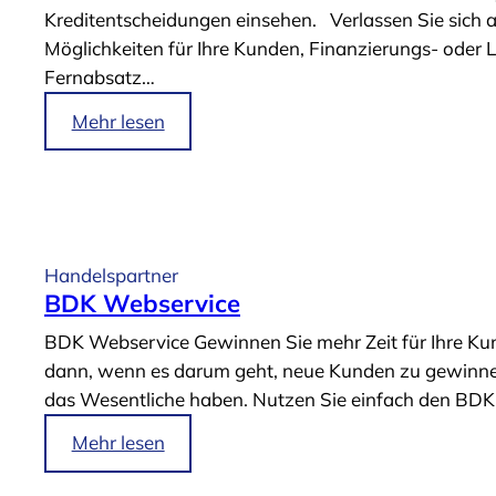
Kreditentscheidungen einsehen. Verlassen Sie sich a
a
D
Möglichkeiten für Ihre Kunden, Finanzierungs- oder 
n
u
Fernabsatz…
z
r
i
c
i
Mehr lesen
e
h
m
r
s
A
u
t
r
n
a
t
g
r
i
Handelspartner
s
t
k
BDK Webservice
a
e
e
n
BDK Webservice Gewinnen Sie mehr Zeit für Ihre Kund
n
l
t
dann, wenn es darum geht, neue Kunden zu gewinnen. 
“
„
r
das Wesentliche haben. Nutzen Sie einfach den BDK W
P
a
H
i
Mehr lesen
g
O
m
“
E