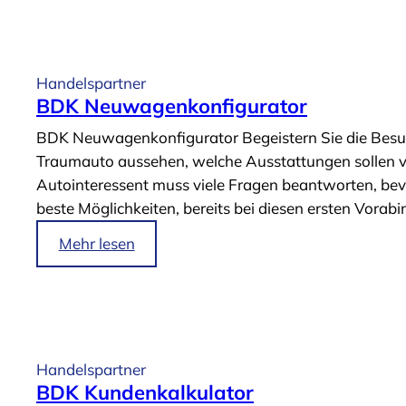
A
N
r
I
t
X
i
Handelspartner
O
k
BDK Neuwagenkonfigurator
n
e
BDK Neuwagenkonfigurator Begeistern Sie die Besuch
l
l
Traumauto aussehen, welche Ausstattungen sollen vo
i
„
Autointeressent muss viele Fragen beantworten, be
n
B
beste Möglichkeiten, bereits bei diesen ersten Vora
e
D
-
K
i
Mehr lesen
K
W
m
a
e
A
l
b
r
k
s
t
u
e
i
Handelspartner
l
r
k
BDK Kundenkalkulator
a
v