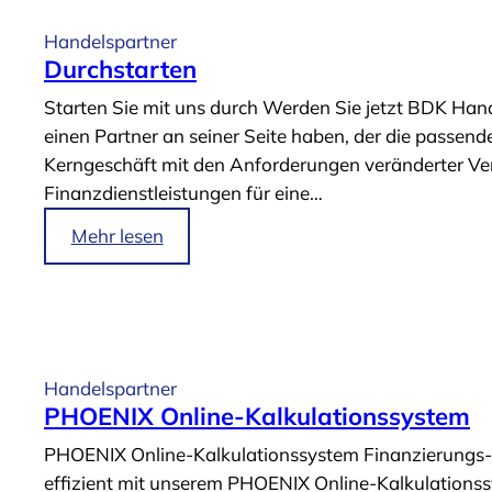
t
e
i
Handelspartner
D
k
Durchstarten
i
e
Starten Sie mit uns durch Werden Sie jetzt BDK Han
e
l
einen Partner an seiner Seite haben, der die passend
n
„
Kerngeschäft mit den Anforderungen veränderter Ver
s
D
Finanzdienstleistungen für eine…
t
i
l
g
i
Mehr lesen
e
i
m
i
t
A
s
a
r
t
l
t
e
e
i
Handelspartner
r
r
k
PHOENIX Online-Kalkulationssystem
“
F
e
PHOENIX Online-Kalkulationssystem Finanzierungs- 
i
l
effizient mit unserem PHOENIX Online-Kalkulations
n
„