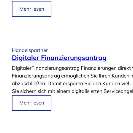
g
i
Mehr lesen
i
m
t
A
a
r
l
t
e
i
Handelspartner
S
k
Digitaler Finanzierungsantrag
e
e
DigitalerFinanzierungsantrag Finanzierungen direkt
r
l
Finanzierungsantrag ermöglichen Sie Ihren Kunden,
v
„
abzuschließen. Damit ersparen Sie den Kunden viel L
i
D
Sie sichern sich mit einem digitalisierten Serviceang
c
i
e
g
i
Mehr lesen
s
i
m
“
t
A
a
r
l