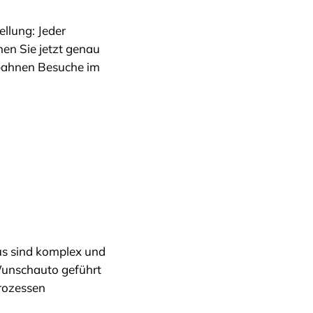
llung: Jeder
en Sie jetzt genau
, bahnen Besuche im
aus sind komplex und
Wunschauto geführt
Prozessen