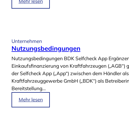
i
Mehr lesen
r
m
t
A
r
r
ä
t
t
i
Unternehmen
“
k
Nutzungsbedingungen
e
Nutzungsbedingungen BDK Selfcheck App Ergänzend 
l
Einkaufsfinanzierung von Kraftfahrzeugen („AGB“) 
„
der Selfcheck App („App“) zwischen dem Händler als
Z
Kraftfahrzeuggewerbe GmbH („BDK“) als Betreiberin.
a
Bereitstellung…
h
l
i
Mehr lesen
e
m
n
A
u
r
n