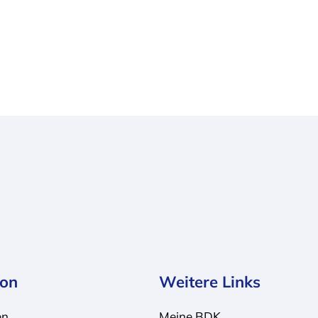
ion
Weitere Links
en
Meine BDK