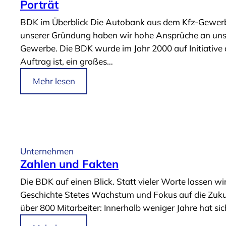
Porträt
BDK im Überblick Die Autobank aus dem Kfz-Gewerbe
unserer Gründung haben wir hohe Ansprüche an uns 
Gewerbe. Die BDK wurde im Jahr 2000 auf Initiative
Auftrag ist, ein großes…
i
Mehr lesen
m
A
r
t
i
Unternehmen
k
Zahlen und Fakten
e
Die BDK auf einen Blick. Statt vieler Worte lassen w
l
Geschichte Stetes Wachstum und Fokus auf die Zuku
„
über 800 Mitarbeiter: Innerhalb weniger Jahre hat 
P
o