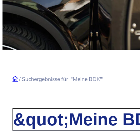
/
Suchergebnisse für '"Meine BDK"'