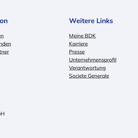
ion
Weitere Links
en
Meine BDK
nden
Karriere
tner
Presse
Unternehmensprofil
Verantwortung
Societe Generale
bH